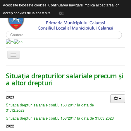
Acest site foloseste cookies! Continuarea navigarii implica acceptarea lor.
Accep cookies de la acest site
Ok
ACASĂ
Situația drepturilor salariale precum și
DESPRE COMPLEXUL DE AGREMENT
a altor drepturi
INFORMAŢII DE INTERES PUBLIC
2023
CONTACT
Situatia drepturi salariale conf.L.153 2017 la data de
31.12.2023
Situatia drepturi salariale conf.L.153/2017 la data de 31.03.2023
2022