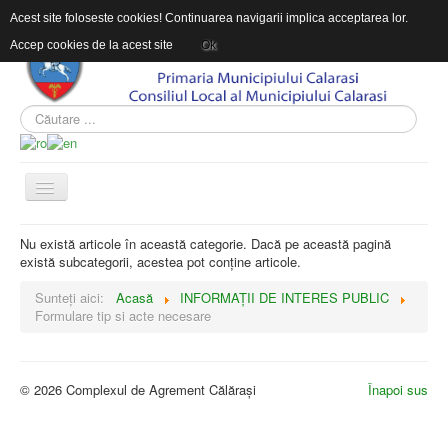
Acest site foloseste cookies! Continuarea navigarii implica acceptarea lor.
Accep cookies de la acest site
Ok
ACASĂ
Nu există articole în această categorie. Dacă pe această pagină
există subcategorii, acestea pot conține articole.
DESPRE COMPLEXUL DE AGREMENT
Sunteți aici:
Acasă
INFORMAŢII DE INTERES PUBLIC
INFORMAŢII DE INTERES PUBLIC
Formulare tip si acte necesare
CONTACT
© 2026 Complexul de Agrement Călărași
Înapoi sus