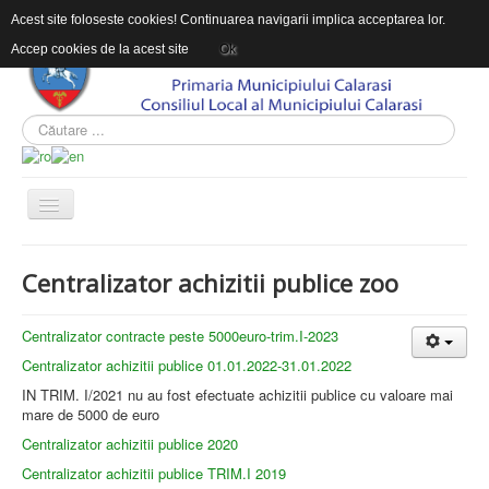
Acest site foloseste cookies! Continuarea navigarii implica acceptarea lor.
Accep cookies de la acest site
Ok
ACASĂ
Centralizator achizitii publice zoo
DESPRE COMPLEXUL DE AGREMENT
INFORMAŢII DE INTERES PUBLIC
Centralizator contracte peste 5000euro-trim.I-2023
Centralizator achizitii publice 01.01.2022-31.01.2022
CONTACT
IN TRIM. I/2021 nu au fost efectuate achizitii publice cu valoare mai
mare de 5000 de euro
Centralizator achizitii publice 2020
Centralizator achizitii publice TRIM.I 2019