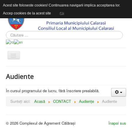
Acest site foloseste cookies! Continuarea navigarii implica acceptarea lor.
Accep cookies de la acest site
Ok
ACASĂ
Audiente
DESPRE COMPLEXUL DE AGREMENT
INFORMAŢII DE INTERES PUBLIC
În cursul programului de lucru, fără înscriere prealabilă.
CONTACT
Sunteți aici:
Acasă
CONTACT
Audiențe
Audiente
© 2026 Complexul de Agrement Călărași
Înapoi sus